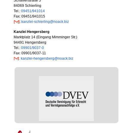
Schäfflerstraße 5
84069 Schierling
Tel.:
09451/941014
Fax: 09451/941015
:
kanzlei-schierling@noack.biz
Kanzlei Hengersberg
Marktplatz 14 (Eingang Mimminger Str.)
94491 Hengersberg
Tel.:
09901/9037-0
Fax: 09901/9037-11
: kanzlei-hengersberg@noack.biz