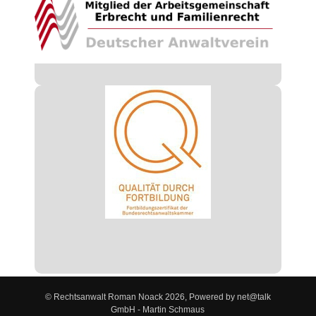
© Rechtsanwalt Roman Noack 2026, Powered by net@talk
GmbH - Martin Schmaus