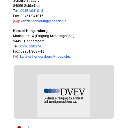
Schäfflerstraße 5
84069 Schierling
Tel.:
09451/941014
Fax: 09451/941015
:
kanzlei-schierling@noack.biz
Kanzlei Hengersberg
Marktplatz 14 (Eingang Mimminger Str.)
94491 Hengersberg
Tel.:
09901/9037-0
Fax: 09901/9037-11
: kanzlei-hengersberg@noack.biz