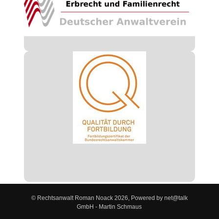
© Rechtsanwalt Roman Noack 2026, Powered by net@talk
GmbH - Martin Schmaus