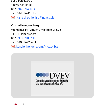
Schäfflerstraße 5
84069 Schierling
Tel.:
09451/941014
Fax: 09451/941015
:
kanzlei-schierling@noack.biz
Kanzlei Hengersberg
Marktplatz 14 (Eingang Mimminger Str.)
94491 Hengersberg
Tel.:
09901/9037-0
Fax: 09901/9037-11
: kanzlei-hengersberg@noack.biz